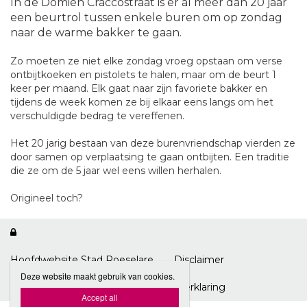
In de Domien Craccostraat is er al méér dan 20 jaar
een beurtrol tussen enkele buren om op zondag
naar de warme bakker te gaan.
Zo moeten ze niet elke zondag vroeg opstaan om verse
ontbijtkoeken en pistolets te halen, maar om de beurt 1
keer per maand. Elk gaat naar zijn favoriete bakker en
tijdens de week komen ze bij elkaar eens langs om het
verschuldigde bedrag te vereffenen.
Het 20 jarig bestaan van deze burenvriendschap vierden ze
door samen op verplaatsing te gaan ontbijten. Een traditie
die ze om de 5 jaar wel eens willen herhalen.
Origineel toch?

Hoofdwebsite Stad Roeselare
Disclaimer
Deze website maakt gebruik van cookies.
Privacybeleid
Toegankelijkheidsverklaring
Accept all