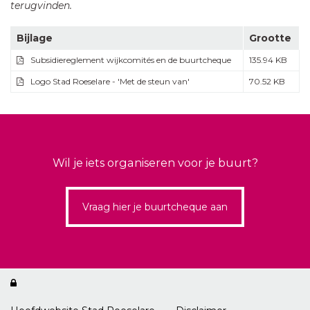
terugvinden.
Bijlage
Grootte
Subsidiereglement wijkcomités en de buurtcheque
135.94 KB
Logo Stad Roeselare - 'Met de steun van'
70.52 KB
Wil je iets organiseren voor je buurt?
Vraag hier je buurtcheque aan
